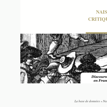
NAI
CRITIQ
La base de données « Nai