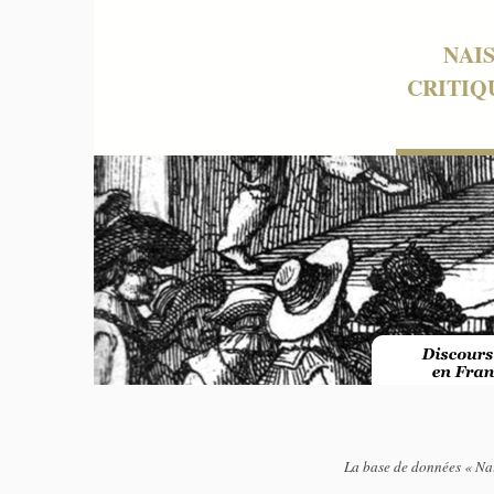
NAI
CRITIQ
La base de données « Nai