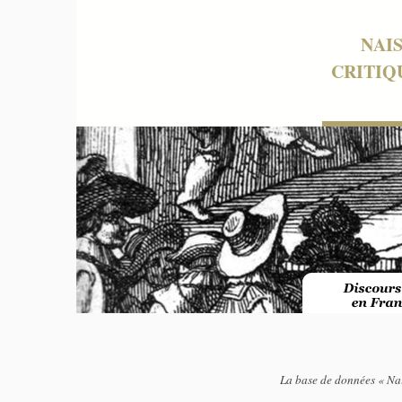
NAI
CRITIQ
La base de données « Nai