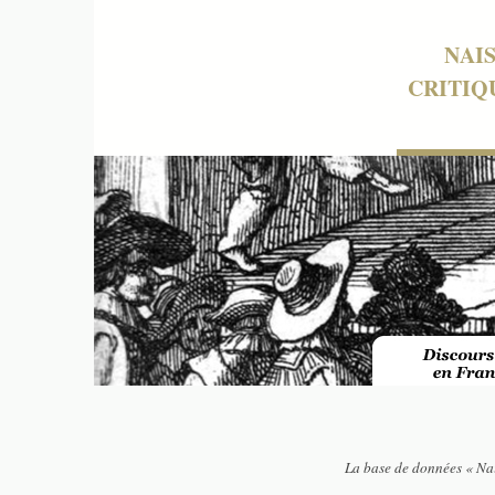
NAI
CRITIQ
La base de données « Nai