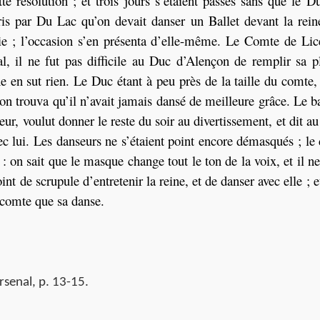
te résolution ; et trois jours s’étaient passés sans que le 
ris par Du Lac qu’on devait danser un Ballet devant la reine
rtie ; l’occasion s’en présenta d’elle-même. Le Comte de Lic
l, il ne fut pas difficile au Duc d’Alençon de remplir sa pl
e en sut rien. Le Duc étant à peu près de la taille du comte, 
on trouva qu’il n’avait jamais dansé de meilleure grâce. Le bal
ur, voulut donner le reste du soir au divertissement, et dit a
vec lui. Les danseurs ne s’étaient point encore démasqués ; le
: on sait que le masque change tout le ton de la voix, et il ne
int de scrupule d’entretenir la reine, et de danser avec elle ; et
comte que sa danse.
rsenal, p. 13-15.