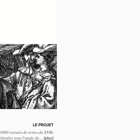
LE PROJET
3000 extraits de textes du XVIIe
héâtrales sous l'angle de…
[plus]