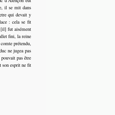
Duc d’Alençon eût
, il se mit dans
etre qui devait y
ace : cela se fit
[il] fut aisément
let fini, la reine
u comte prétendu,
 duc ne jugea pas
 pouvait pas être
 son esprit ne fit