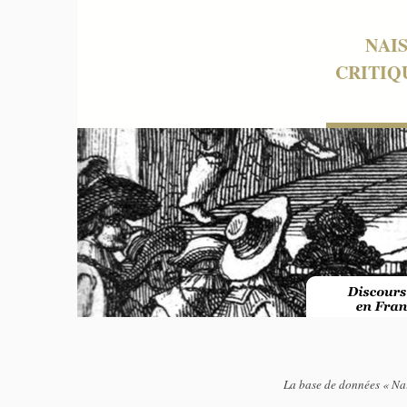
NAI
CRITIQ
La base de données « Nai