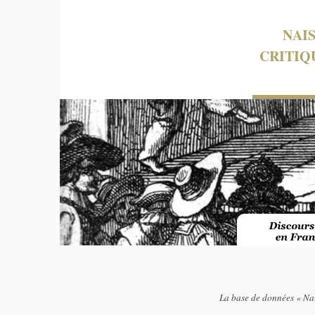
NAI
CRITIQ
La base de données « Nai