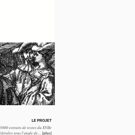
LE PROJET
3000 extraits de textes du XVIIe
héâtrales sous l'angle de…
[plus]