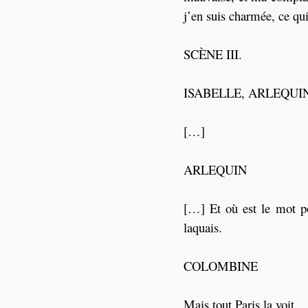
j’en suis charmée, ce qu
SCÈNE III.
ISABELLE, ARLEQUI
[…]
ARLEQUIN
[…] Et où est le mot po
laquais.
COLOMBINE
Mais tout Paris la voit.