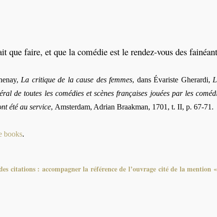
ait que faire, et que la comédie est le rendez-vous des fainéant
henay,
La critique de la cause des femmes
, dans Évariste Gherardi,
L
ral de toutes les comédies et scènes françaises jouées par les comédie
ont été au service
,
Amsterdam, Adrian Braakman, 1701, t. II,
p. 67-71.
e books
.
es citations : accompagner la référence de l’ouvrage cité de la mention «