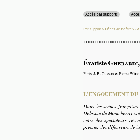
Accès par supports
Accè
Par support
>
Pièces de théâtre
>
La
Évariste
Gherardi
Paris, J. B. Cusson et Pierre Witte
L’ENGOUEMENT DU P
Dans les scènes française
Delosme de Montchenay créée
entre des spectateurs reve
premier des défenseurs de la 