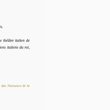
s.
e théâtre italien de
ns italiens du roi,
 site
Naissance de la