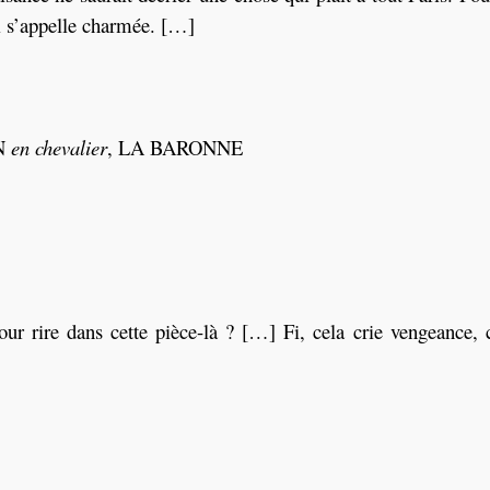
i s’appelle charmée. […]
N
en chevalier
, LA BARONNE
ur rire dans cette pièce-là ? […] Fi, cela crie vengeance, c