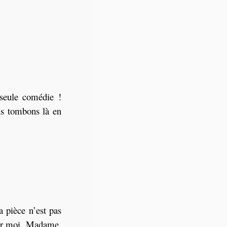
seule comédie !
us tombons là en
a pièce n’est pas
our moi, Madame,