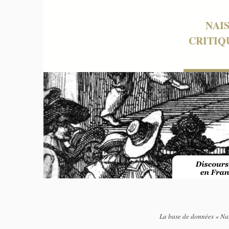
NAI
CRITIQ
La base de données « Nai