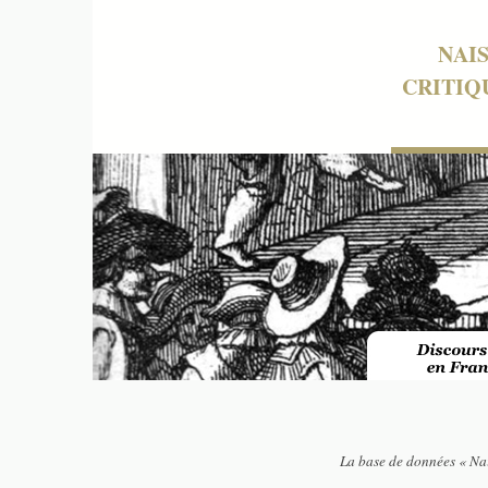
NAI
CRITIQ
La base de données « Nai