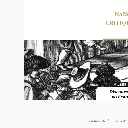
NAI
CRITIQ
La base de données « Nai