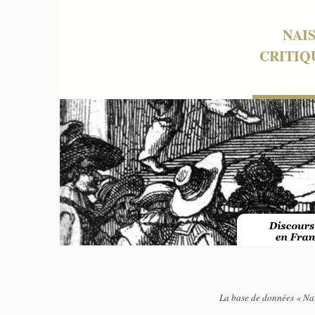
NAI
CRITIQ
La base de données « Nai