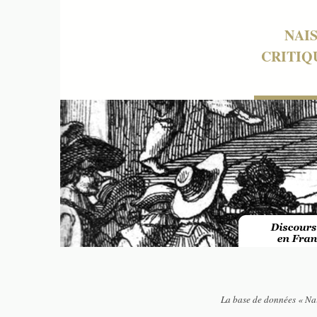
NAI
CRITIQ
La base de données « Nai