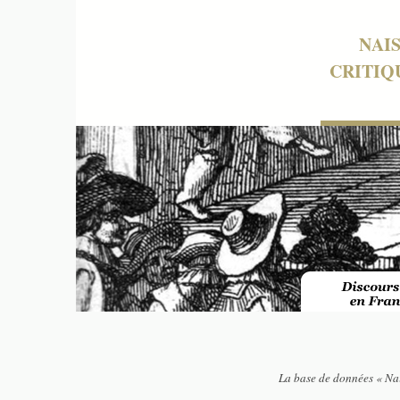
NAI
CRITIQ
La base de données « Nai