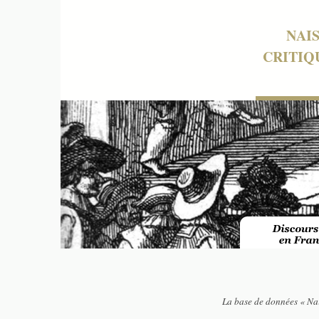
NAI
CRITIQ
La base de données « Nai