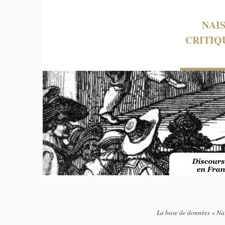
NAI
CRITIQ
La base de données « Nai