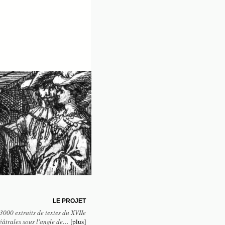
LE PROJET
3000 extraits de textes du XVIIe
héâtrales sous l'angle de…
[plus]