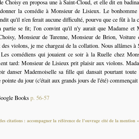
e Choisy en proposa une à Saint-Cloud, et elle dit en badi
t donner la comédie à Monsieur de Lisieux. Le bonhomme 
ndit qu'il n'en ferait aucune difficulté, pourvu que ce fût à la
partie se fit; l'on convint qu'il n'y aurait que Madame et
oisy, Monsieur de Turenne, Monsieur de Brion, Voiture e
 des violons, je me chargeai de la collation. Nous allâmes à
 Les comédiens qui jouaient ce soir à la Ruelle chez Mons
ment tard: Monsieur de Lisieux prit plaisir aux violons. M
oir danser Mademoiselle sa fille qui dansait pourtant toute 
e pointe du jour (c'était aux grands jours de l'été) commençait 
Google Books
p. 56-57
es citations : accompagner la référence de l’ouvrage cité de la mention «