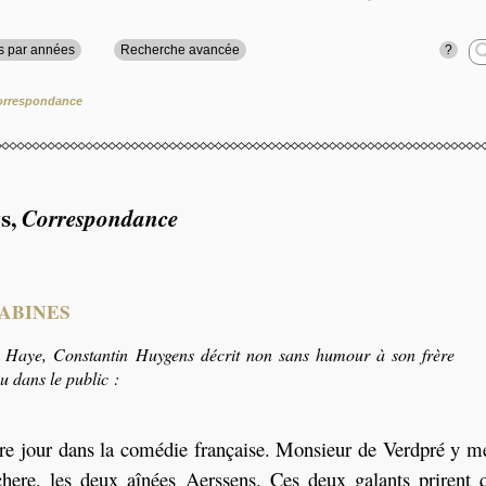
?
s par années
Recherche avancée
orrespondance
s
,
Correspondance
SABINES
 Haye, Constantin Huygens décrit non sans humour à son frère
u dans le public :
utre jour dans la comédie française. Monsieur de Verdpré y m
here, les deux aînées Aerssens. Ces deux galants prirent q