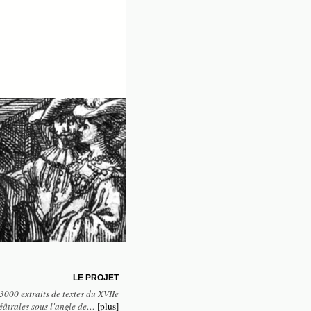
LE PROJET
3000 extraits de textes du XVIIe
héâtrales sous l'angle de…
[plus]