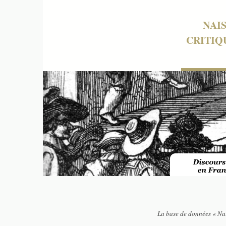
NAI
CRITIQ
La base de données « Nai