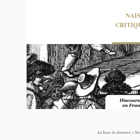
NAI
CRITIQ
La base de données « Nai